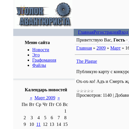
Главная
Регистрация
Вход
Приветствую Вас,
Гость
·
Меню сайта
Главная
»
2009
»
Март
»
1
Новости
Эго
Графомания
The Plague
Файлы
Публикую карту с конкурс
Ох-ох-хо! Адъ и Смерть жд
Календарь новостей
Просмотров:
1140
|
Добави
«
Март 2009
»
Пн
Вт
Ср
Чт
Пт
Сб
Вс
1
2
3
4
5
6
7
8
9
10
11
12
13
14
15