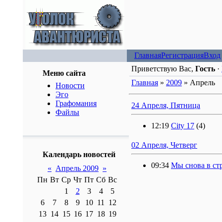
Главная
Регистрация
Вход
Приветствую Вас,
Гость
·
Меню сайта
Главная
»
2009
»
Апрель
Новости
Эго
Графомания
24 Апреля, Пятница
Файлы
12:19
City 17
(4)
02 Апреля, Четверг
Календарь новостей
09:34
Мы снова в ст
«
Апрель 2009
»
Пн
Вт
Ср
Чт
Пт
Сб
Вс
1
2
3
4
5
6
7
8
9
10
11
12
13
14
15
16
17
18
19