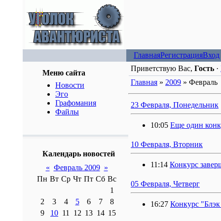
Главная
Регистрация
Вход
Приветствую Вас,
Гость
·
Меню сайта
Главная
»
2009
»
Февраль
Новости
Эго
Графомания
23 Февраля, Понедельник
Файлы
10:05
Еще один конк
10 Февраля, Вторник
Календарь новостей
11:14
Конкурс завер
«
Февраль 2009
»
Пн
Вт
Ср
Чт
Пт
Сб
Вс
05 Февраля, Четверг
1
2
3
4
5
6
7
8
16:27
Конкурс "Блэк
9
10
11
12
13
14
15