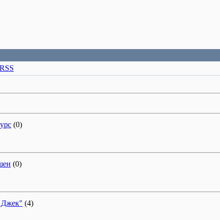
RSS
урс
(0)
шен
(0)
 Джек"
(4)