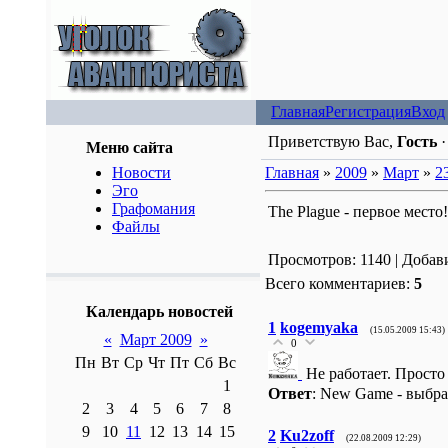
Главная
Регистрация
Вход
Приветствую Вас,
Гость
Меню сайта
Новости
Главная
»
2009
»
Март
»
2
Эго
Графомания
The Plague - первое место!
Файлы
Просмотров: 1140 | Добав
Всего комментариев:
5
Календарь новостей
1
kogemyaka
(15.05.2009 15:43)
«
Март 2009
»
0
Пн
Вт
Ср
Чт
Пт
Сб
Вс
Не работает. Просто
1
Ответ
: New Game - выбра
2
3
4
5
6
7
8
9
10
11
12
13
14
15
2
Ku2zoff
(22.08.2009 12:29)