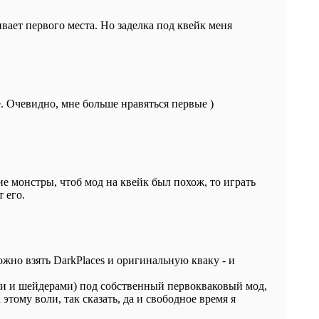
ивает первого места. Но заделка под квейк меня
. Очевидно, мне больше нравяться первые )
е монстры, чтоб мод на квейк был похож, то играть
 его.
ожно взять DarkPlaces и оригинальную кваку - и
ми и шейдерами) под собственный первокваковый мод,
этому воли, так сказать, да и свободное время я