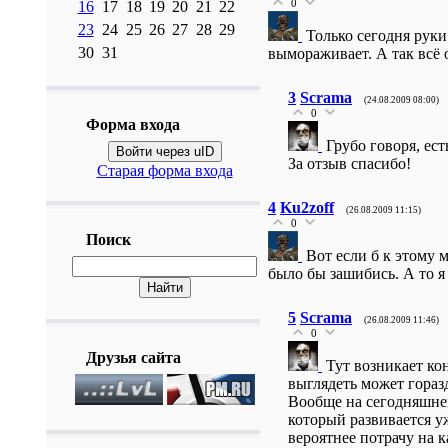
0
16
17
18
19
20
21
22
23
24
25
26
27
28
29
Только сегодня руки
30
31
вымораживает. А так всё 
3
Scrama
(24.08.2009 08:00)
0
Форма входа
Грубо говоря, ес
Войти через uID
За отзыв спасибо!
Старая форма входа
4
Ku2zoff
(26.08.2009 11:15)
0
Поиск
Вот если б к этому 
было бы зашибись. А то я 
5
Scrama
(26.08.2009 11:46)
0
Друзья сайта
Тут возникает ко
выглядеть может гораз
Вообще на сегодняшнем
который развивается уж
вероятнее потрачу на к