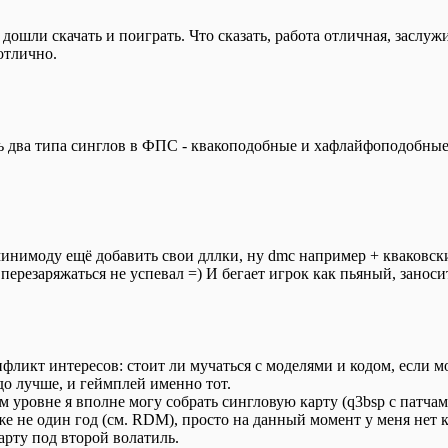
 дошли скачать и поиграть. Что сказать, работа отличная, заслуж
отлично.
ть два типа синглов в ФПС - квакоподобные и хафлайфоподобные
минимоду ещё добавить свои дллки, ну dmc например + кваковски
перезаряжаться не успевал =) И бегает игрок как пьяный, заносит
нфликт интересов: стоит ли мучаться с моделями и кодом, если м
до лучше, и геймплей именно тот.
 уровне я вполне могу собрать сингловую карту (q3bsp с патча
е не один год (см. RDM), просто на данный момент у меня нет к 
арту под второй волатиль.