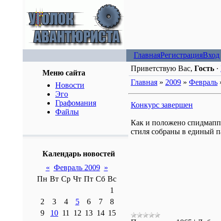
Главная
Регистрация
Вход
Приветствую Вас,
Гость
·
Меню сайта
Главная
»
2009
»
Февраль
Новости
Эго
Графомания
Конкурс завершен
Файлы
Как и положено спидмаппи
стиля собраны в единый п
Календарь новостей
«
Февраль 2009
»
Пн
Вт
Ср
Чт
Пт
Сб
Вс
1
2
3
4
5
6
7
8
9
10
11
12
13
14
15