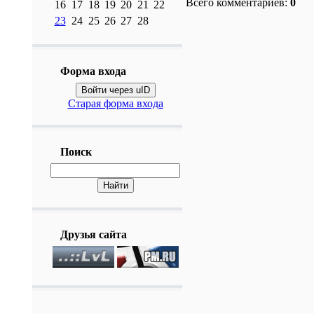
Всего комментариев:
0
16
17
18
19
20
21
22
23
24
25
26
27
28
Форма входа
Войти через uID
Старая форма входа
Поиск
Друзья сайта