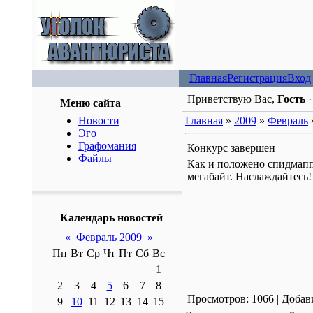
Главная
Регистрация
Вход
Приветствую Вас,
Гость
Меню сайта
Новости
Главная
»
2009
»
Февраль
Эго
Графомания
Конкурс завершен
Файлы
Как и положено спидмаппи
мегабайт. Наслаждайтесь!
Календарь новостей
«
Февраль 2009
»
Пн
Вт
Ср
Чт
Пт
Сб
Вс
1
2
3
4
5
6
7
8
Просмотров: 1066 | Добав
9
10
11
12
13
14
15