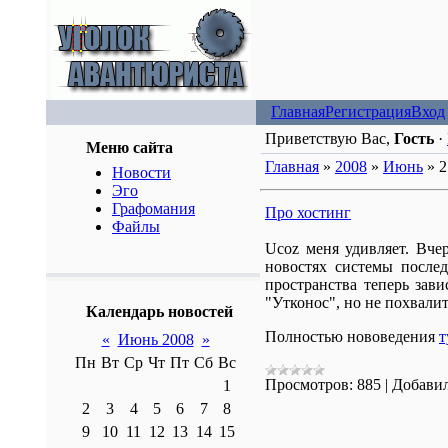
Главная
Регистрация
Вход
Приветствую Вас,
Гость
·
Меню сайта
Главная
»
2008
»
Июнь
»
2
Новости
Эго
Графомания
Про хостинг
Файлы
Ucoz меня удивляет. Вчер
новостях системы послед
пространства теперь зав
"Утконос", но не похвалит
Календарь новостей
Полностью нововедения
т
«
Июнь 2008
»
Пн
Вт
Ср
Чт
Пт
Сб
Вс
Просмотров:
885
|
Добавил
1
2
3
4
5
6
7
8
9
10
11
12
13
14
15