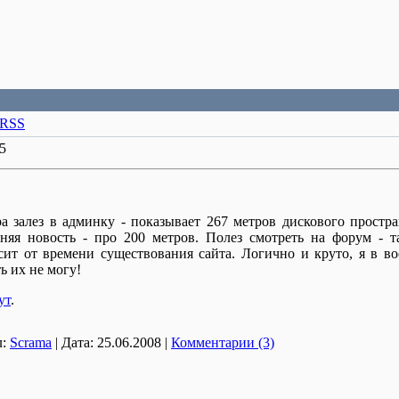
RSS
5
а залез в админку - показывает 267 метров дискового простра
няя новость - про 200 метров. Полез смотреть на форум - т
исит от времени существования сайта. Логично и круто, я в в
ь их не могу!
ут
.
:
Scrama
|
Дата:
25.06.2008
|
Комментарии (3)