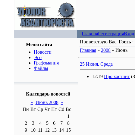
Главная
Регистрация
Вход
Приветствую Вас,
Гость
·
Меню сайта
Главная
»
2008
»
Июнь
Новости
Эго
Графомания
25 Июня, Среда
Файлы
12:19
Про хостинг
(3
Календарь новостей
«
Июнь 2008
»
Пн
Вт
Ср
Чт
Пт
Сб
Вс
1
2
3
4
5
6
7
8
9
10
11
12
13
14
15