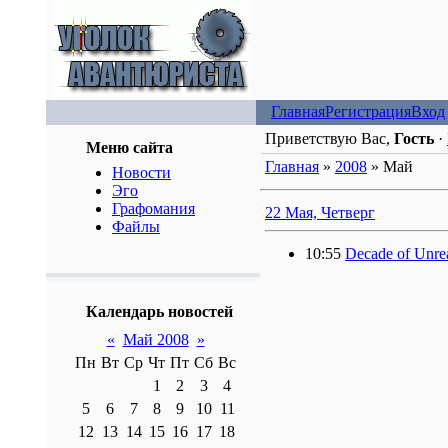
Главная
Регистрация
Вход
Приветствую Вас,
Гость
·
Меню сайта
Главная
»
2008
»
Май
Новости
Эго
Графомания
22 Мая, Четверг
Файлы
10:55
Decade of Unrea
Календарь новостей
«
Май 2008
»
Пн
Вт
Ср
Чт
Пт
Сб
Вс
1
2
3
4
5
6
7
8
9
10
11
12
13
14
15
16
17
18