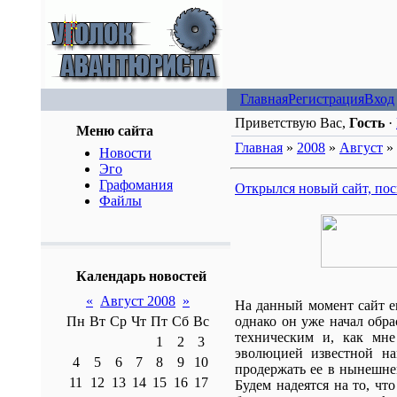
Главная
Регистрация
Вход
Приветствую Вас,
Гость
·
Меню сайта
Главная
»
2008
»
Август
»
Новости
Эго
Графомания
Открылся новый сайт, по
Файлы
Календарь новостей
«
Август 2008
»
На данный момент сайт ещ
Пн
Вт
Ср
Чт
Пт
Сб
Вс
однако он уже начал обра
техническим и, как мне
1
2
3
эволюцией известной нам 
4
5
6
7
8
9
10
продержать ее в нынешнем
11
12
13
14
15
16
17
Будем надеятся на то, чт