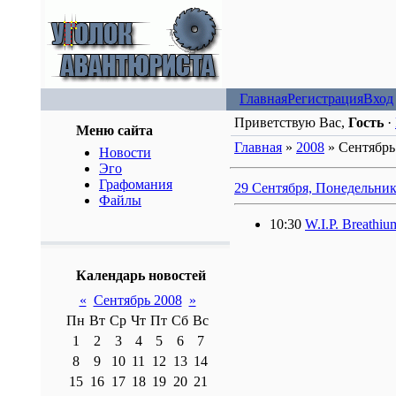
Главная
Регистрация
Вход
Приветствую Вас,
Гость
·
Меню сайта
Главная
»
2008
»
Сентябрь
Новости
Эго
Графомания
29 Сентября, Понедельни
Файлы
10:30
W.I.P. Breathiu
Календарь новостей
«
Сентябрь 2008
»
Пн
Вт
Ср
Чт
Пт
Сб
Вс
1
2
3
4
5
6
7
8
9
10
11
12
13
14
15
16
17
18
19
20
21