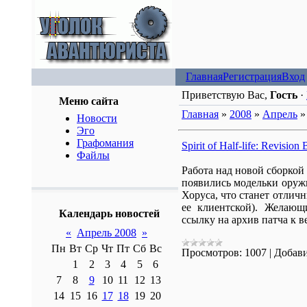
Главная
Регистрация
Вход
Приветствую Вас,
Гость
·
Меню сайта
Главная
»
2008
»
Апрель
»
Новости
Эго
Графомания
Spirit of Half-life: Revision 
Файлы
Работа над новой сборкой 
появились модельки оружия,
Хоруса, что станет отлич
ее клиентской). Желающ
Календарь новостей
ссылку на архив патча к в
«
Апрель 2008
»
Пн
Вт
Ср
Чт
Пт
Сб
Вс
Просмотров:
1007
|
Добави
1
2
3
4
5
6
7
8
9
10
11
12
13
14
15
16
17
18
19
20