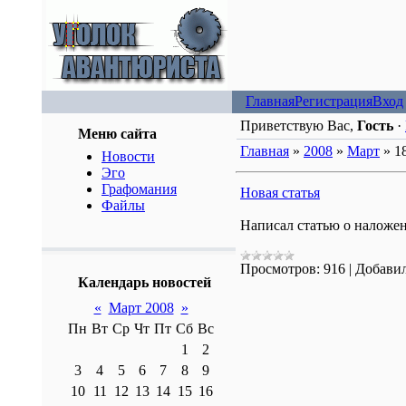
Главная
Регистрация
Вход
Приветствую Вас,
Гость
·
Меню сайта
Главная
»
2008
»
Март
»
1
Новости
Эго
Графомания
Новая статья
Файлы
Написал статью о наложени
Просмотров:
916
|
Добавил
Календарь новостей
«
Март 2008
»
Пн
Вт
Ср
Чт
Пт
Сб
Вс
1
2
3
4
5
6
7
8
9
10
11
12
13
14
15
16