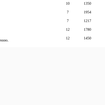
10
1350
7
1954
7
1217
12
1780
12
1450
ению.