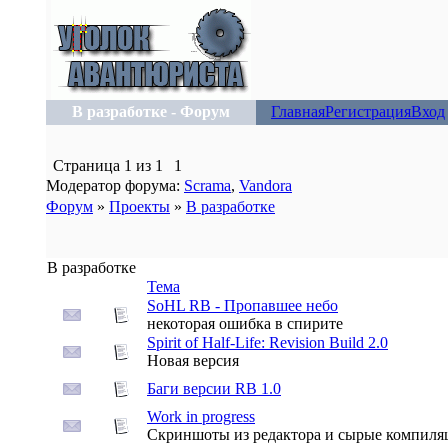
В разработке - Форум
Главная
Регистрация
Вход
Страница
1
из
1
1
Модератор форума:
Scrama
,
Vandora
Форум
»
Проекты
»
В разработке
В разработке
Тема
SoHL RB - Пропавшее небо
некоторая ошибка в спирите
Spirit of Half-Life: Revision Build 2.0
Новая версия
Баги версии RB 1.0
Work in progress
Скриншоты из редактора и сырые компиля