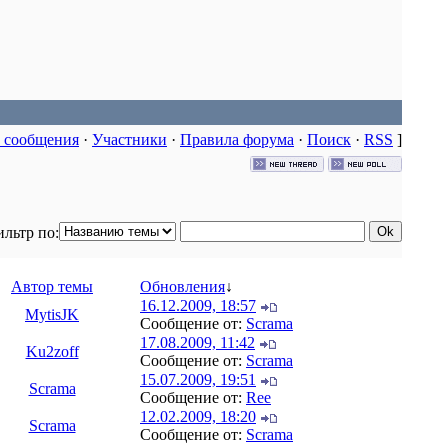
 сообщения
·
Участники
·
Правила форума
·
Поиск
·
RSS
]
льтр по:
Автор темы
Обновления
↓
16.12.2009, 18:57
MytisJK
Сообщение от:
Scrama
17.08.2009, 11:42
Ku2zoff
Сообщение от:
Scrama
15.07.2009, 19:51
Scrama
Сообщение от:
Ree
12.02.2009, 18:20
Scrama
Сообщение от:
Scrama