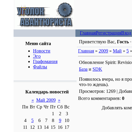
Главная
Регистрация
Вход
Приветствую Вас,
Гость
Меню сайта
Новости
Главная
»
2009
»
Май
»
5
»
Эго
Графомания
Обновление Spirit: Revisio
Файлы
База
и
SDK
Появилось вчера, но я пр
что-то ждешь).
Просмотров: 1269 | Добав
Календарь новостей
Всего комментариев:
0
«
Май 2009
»
Пн
Вт
Ср
Чт
Пт
Сб
Вс
Добавлять ком
1
2
3
4
5
6
7
8
9
10
11
12
13
14
15
16
17