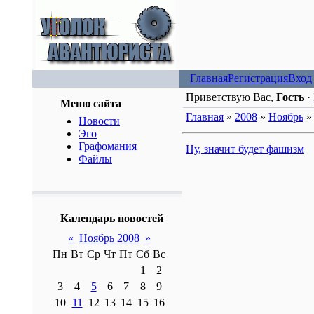
Главная
Регистрация
Вход
Приветствую Вас,
Гость
·
Меню сайта
Главная
»
2008
»
Ноябрь
»
Новости
Эго
Графомания
Ну, значит будет фашизм
Файлы
Календарь новостей
«
Ноябрь 2008
»
Пн
Вт
Ср
Чт
Пт
Сб
Вс
1
2
3
4
5
6
7
8
9
10
11
12
13
14
15
16