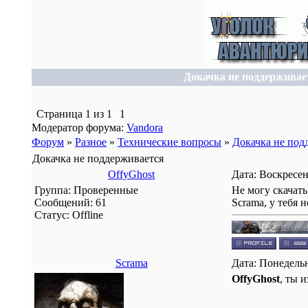
Докачка не поддерживае
Страница
1
из
1
1
Модератор форума:
Vandora
Форум
»
Разное
»
Технические вопросы
»
Докачка не под
Докачка не поддерживается
OffyGhost
Дата: Воскресен
Группа: Проверенные
Не могу скачать
Сообщений:
61
Scrama, у тебя 
Статус:
Offline
Scrama
Дата: Понедельн
OffyGhost
, ты 