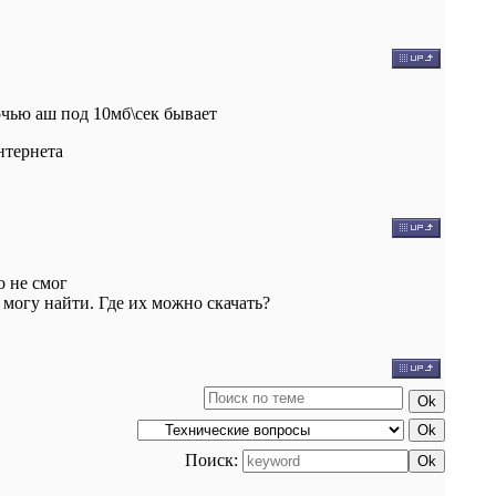
очью аш под 10мб\сек бывает
нтернета
о не смог
не могу найти. Где их можно скачать?
Поиск: