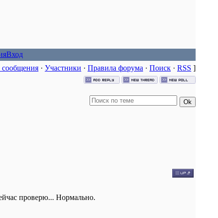
ия
Вход
 сообщения
·
Участники
·
Правила форума
·
Поиск
·
RSS
]
ейчас проверю... Нормально.