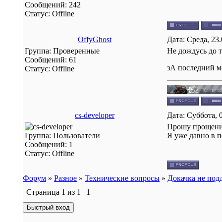
Сообщений:
242
Статус:
Offline
OffyGhost
Дата: Среда, 23
Группа: Проверенные
Не дождусь до т
Сообщений:
61
зА последний ме
Статус:
Offline
cs-developer
Дата: Суббота, 
Прошу прощения,
Группа: Пользователи
Я уже давно в по
Сообщений:
1
Статус:
Offline
Форум
»
Разное
»
Технические вопросы
»
Докачка не под
Страница
1
из
1
1