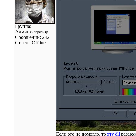
Группа:
Администраторы
Сообщений:
242
Статус:
Offline
Если это не помогло, то
эту dll
разархи