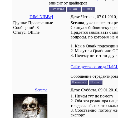
зависит от драйверов.
DIMaN[BBc]
Дата: Четверг, 07.01.2010
Группа: Проверенные
Scrama
, уже нашел эти р
Сообщений:
8
Скинул я библиотеку open
Статус:
Offline
Придется завязывать с ма
вопросы, по которым не м
1. Как в Quark подсоедин
2. Могут ли Quark или GT
3. Почему ни тот ни друг
Сайт русского мода Half-L
Сообщение отредактиров
Scrama
Дата: Суббота, 09.01.2010
1. Ничем тут не помогу
2. Оба эти редактора нац
то сделали", так что квак
3. Собственно, потому же
экспорт.