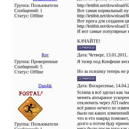
Группа: Пользователи
http://letitbit.net/downlo
Сообщений:
1
Вот самая нормальный ну
Статус:
Offline
http://letitbit.net/downlo
Вот прога для создания цв
http://letitbit.net/downlo
И вот самые популярные н
КАЧАЙТЕ!
Ree
Дата: Четверг, 13.01.2011
Группа: Проверенные
Я тизер под Конфешн весь
Сообщений:
5
Но за психику теперь не 
Статус:
Offline
Dan4ik
Дата: Воскресенье, 14.04.
Scrama я всё зделал как т
менять аппараное ускорен
отключить через ATI radeo
всё равно нечего не измен
было ни каких изменений 
что и ето навряд поможет,
долго а потом буду прини
Группа: Пользователи
него было после того как 