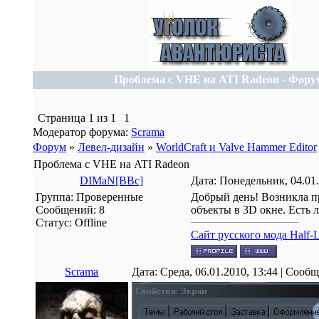
Проблема c VHE на ATI Radeon - Фору
Страница
1
из
1
1
Модератор форума:
Scrama
Форум
»
Левел-дизайн
»
WorldCraft и Valve Hammer Editor
Проблема c VHE на ATI Radeon
DIMaN[BBc]
Дата: Понедельник, 04.01
Группа: Проверенные
Добрый день! Возникла п
Сообщений:
8
объекты в 3D окне. Есть 
Статус:
Offline
Сайт русского мода Half-L
Scrama
Дата: Среда, 06.01.2010, 13:44 | Сооб