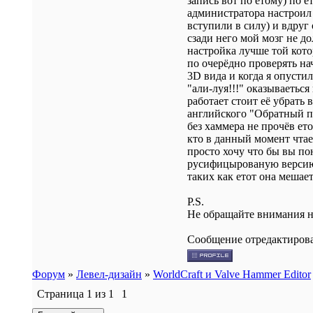
запись вот по етому) по 
администратора настроил 
вступили в силу) и вдруг
сзади него мой мозг не д
настройка лучше той кото
по очерёдно проверять на
3D вида и когда я опусти
"али-луя!!!" оказываеться 
работает стоит её убрать в
английского "Обратный по
без хаммера не прочёв ет
кто в данный момент чтае
просто хочу что бы вы по
русифицырованую версию 
таких как етот она мешае
P.S.
Не обращайте внимания на
Сообщение отредактиров
Форум
»
Левел-дизайн
»
WorldCraft и Valve Hammer Editor
Страница
1
из
1
1