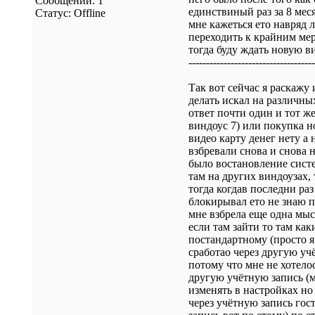
Сообщений:
1
единствиный раз за 8 меся
Статус:
Offline
мне кажеться ето навряд 
переходить к крайним мер
тогда буду ждать новую в
------------------------------------
Так вот сейчас я раскажу 
делать искал на различных
ответ почти один и тот ж
виндоус 7) или покупка н
видео карту денег нету а 
взбревали снова и снова 
было востановление систе
там на других виндоузах,
тогда когдав последни ра
блокирывал ето не знаю п
мне взбрела еще одна мыс
если там зайти то там ка
постандартному (просто я
сработао через другую уч
потому что мне не хотелос
другую учётную запись (м
изменять в настройках но 
через учётную запись гост