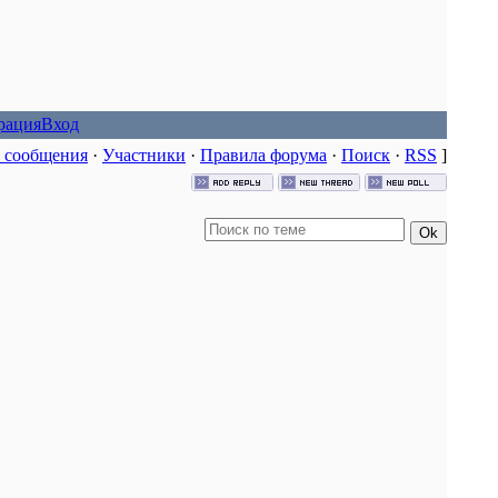
рация
Вход
 сообщения
·
Участники
·
Правила форума
·
Поиск
·
RSS
]