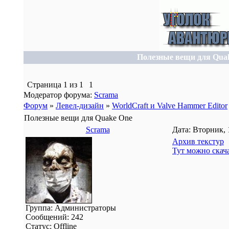
Полезные вещи для Qua
Страница
1
из
1
1
Модератор форума:
Scrama
Форум
»
Левел-дизайн
»
WorldCraft и Valve Hammer Editor
Полезные вещи для Quake One
Scrama
Дата: Вторник, 
Архив текстур
Тут можно скач
Группа: Администраторы
Сообщений:
242
Статус:
Offline