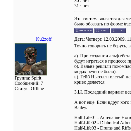
30 : нет
31 : нет
Эта система является для 
было обозвать по форме trac
Ku2zoff
Дата: Четверг, 12.03.2009, 
Точно говорить не берусь, 
а). При создании альфа/бет
будут играться в процессе 
б). Вальвэ решили покомпас
модах речи не было).
в). Гейб Ньюэлл толстый не
Группа: Spirit
криво делается.
Сообщений:
7
Статус:
Offline
З.Ы. Последний вариант вс
А вот ещё. Если вдруг кого
Bailey.
Half-Life01 - Adrenaline Horr
Half-Life02 - Diabolical Adren
Half-Life03 - Drums and Riffs