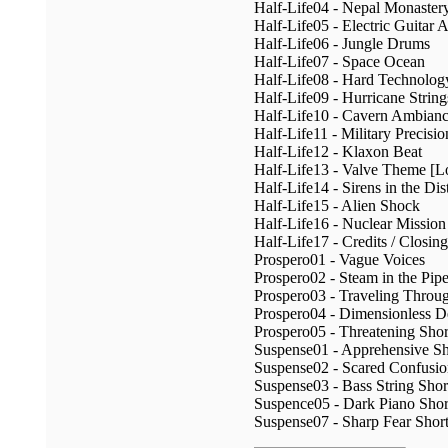
Half-Life04 - Nepal Monaster
Half-Life05 - Electric Guitar
Half-Life06 - Jungle Drums
Half-Life07 - Space Ocean
Half-Life08 - Hard Technolo
Half-Life09 - Hurricane String
Half-Life10 - Cavern Ambian
Half-Life11 - Military Precisio
Half-Life12 - Klaxon Beat
Half-Life13 - Valve Theme [L
Half-Life14 - Sirens in the Dis
Half-Life15 - Alien Shock
Half-Life16 - Nuclear Missio
Half-Life17 - Credits / Closi
Prospero01 - Vague Voices
Prospero02 - Steam in the Pip
Prospero03 - Traveling Thro
Prospero04 - Dimensionless D
Prospero05 - Threatening Shor
Suspense01 - Apprehensive Sh
Suspense02 - Scared Confusio
Suspense03 - Bass String Shor
Suspence05 - Dark Piano Shor
Suspense07 - Sharp Fear Shor