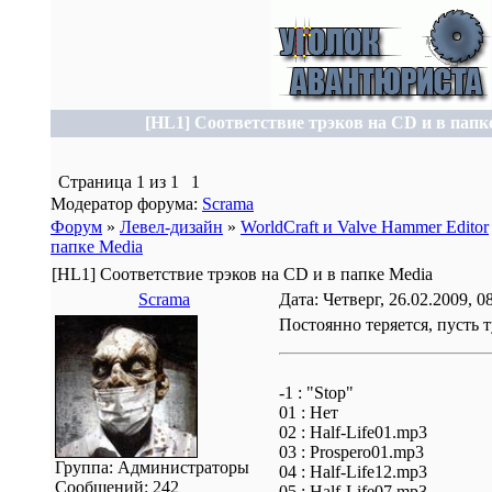
[HL1] Соответствие трэков на CD и в папк
Страница
1
из
1
1
Модератор форума:
Scrama
Форум
»
Левел-дизайн
»
WorldCraft и Valve Hammer Editor
папке Media
[HL1] Соответствие трэков на CD и в папке Media
Scrama
Дата: Четверг, 26.02.2009, 
Постоянно теряется, пусть 
-1 : "Stop"
01 : Нет
02 : Half-Life01.mp3
03 : Prospero01.mp3
Группа: Администраторы
04 : Half-Life12.mp3
Сообщений:
242
05 : Half-Life07.mp3