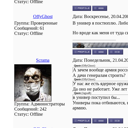
Статус:
Offline
OffyGhost
Дата: Воскресенье, 20.04.20
Группа: Проверенные
В универ я постюплю. Либ
Сообщений:
61
Но вроде как меня от туда с
Статус:
Offline
Scrama
Дата: Понедельник, 21.04.2
Quote
(
OffyGhost
)
А зачем вообще армия росс
А дачи генералам строить?
Quote
(
OffyGhost
)
У нас же есть ядерное оруж
Да оно не работает. Уже лет
Quote
(
JaguaR
)
в универ поступил бы...
Универы пока отбиваются, 
Группа: Администраторы
армию.
Сообщений:
242
Статус:
Offline