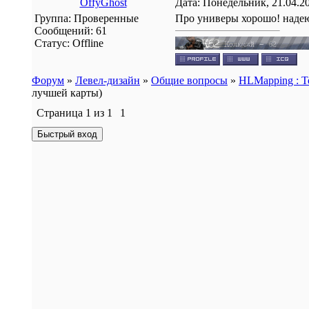
OffyGhost
Дата: Понедельник, 21.04.2
Группа: Проверенные
Про универы хорошо! надею
Сообщений:
61
Статус:
Offline
Форум
»
Левел-дизайн
»
Общие вопросы
»
HLMapping : 
лучшей карты)
Страница
1
из
1
1