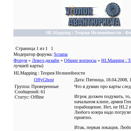
HLMapping : Теория Нелинейности - Ф
Страница
1
из
1
1
Модератор форума:
Scrama
Форум
»
Левел-дизайн
»
Общие вопросы
»
HLMapping : 
лучшей карты)
HLMapping : Теория Нелинейности
OffyGhost
Дата: Пятница, 18.04.2008, 
Группа: Проверенные
Что я думаю про карты сле
Сообщений:
61
Игрок должен подумать, то,
Статус:
Offline
начальном клипе, армия Ге
порабощение. Нет, не HL2
Любого юзера надо погрузит
приятно.
Итак, первая локация. Любо