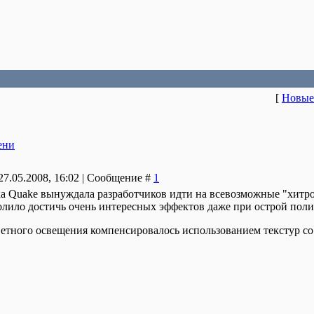
[
Новые
ени
27.05.2008, 16:02 | Сообщение #
1
а Quake вынуждала разработчиков идти на всевозможные "хитро
взолило достичь очень интересных эффектов даже при острой пол
ветного освещения компенсировалось использованием текстур с