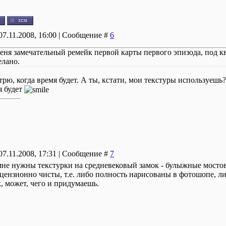
07.11.2008, 16:00 | Сообщение #
6
меня замечательный ремейк первой карты первого эпизода, под кв
елано.
рю, когда время будет. А ты, кстати, мои текстуры используешь? 
я будет
07.11.2008, 17:31 | Сообщение #
7
мне нужны текстурки на средневековый замок - булыжные мостов
цензионно чисты, т.е. либо полность нарисованы в фотошопе, ли
, может, чего и придумаешь.