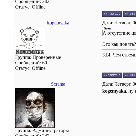
Сообщений:
242
Статус:
Offline
kogemyaka
Дата: Четверг, 
Quote
А отсутствие ц
Это как понять?
З.Ы. Чем стремн
Группа: Проверенные
Сообщений:
60
Статус:
Offline
Scrama
Дата: Четверг, 
kogemyaka
, ну
Группа: Администраторы
Сообщений:
242