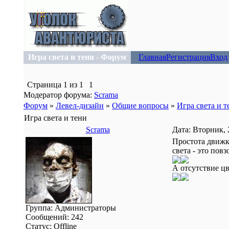
Игра света и тени - Форум
Главная
Регистрация
Вход
Страница
1
из
1
1
Модератор форума:
Scrama
Форум
»
Левел-дизайн
»
Общие вопросы
»
Игра света и т
Игра света и тени
Scrama
Дата: Вторник, 
Простота движк
света - это по
А отсутствие ц
Группа: Администраторы
Сообщений:
242
Статус:
Offline