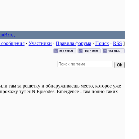
ия
Вход
 сообщения
·
Участники
·
Правила форума
·
Поиск
·
RSS
]
 или там за решетку и обнаруживаешь место, которое уже
епрохожу тут SIN Episodes: Emergence - там полно таких