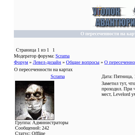
О пересеченности на кар
Страница
1
из
1
1
Модератор форума:
Scrama
Форум
»
Левел-дизайн
»
Общие вопросы
»
О пересеченно
О пересеченности на картах
Scrama
Дата: Пятница, 
Заметил тут, чт
проходил. При ч
мест, Levelord 
Группа: Администраторы
Сообщений:
242
Статус:
Offline