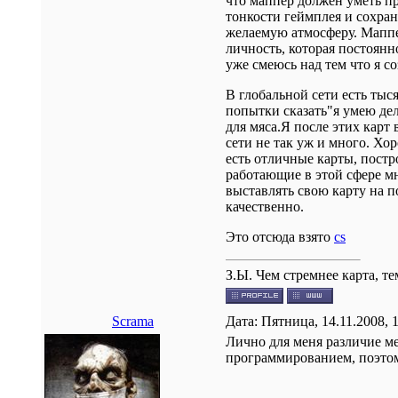
что маппер должен уметь пр
тонкости геймплея и сохран
желаемую атмосферу. Мапп
личность, которая постоянно
уже смеюсь над тем что я с
В глобальной сети есть тыся
попытки сказать"я умею де
для мяса.Я после этих кар
сети не так уж и много. Хо
есть отличные карты, постр
работающие в этой сфере мн
выставлять свою карту на п
качественно.
Это отсюда взято
cs
З.Ы. Чем стремнее карта, т
Scrama
Дата: Пятница, 14.11.2008, 
Лично для меня различие м
программированием, поэтом