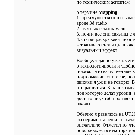
по техническим аспектам
о термине
Mapping
1. преимущественно ссылае
вроде 3d studio
2. нужных ссылок мало
3. почти все они связаны с 
4. статьи раскрывают техни
затрагивают темы где и как
визуальный эффект
Вообще, я давно уже замети
о технологичности и удобно
показал, что качественные к
подтормаживает в игре, но
движки я уж и не говорю. Во
что равняться. Как показыв
под которую делат уровни, 
достаточно, чтоб произвест
школы.
Обычно я равняюсь на UT200
эксперимента решил накачат
впечатлило. Отметил то, ч
остальных есть некоторые э