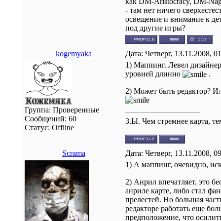
как DM-Aristocracy, DM-Na
- там нет ничего сверхесте
освещение и внимание к дет
под другие игры?
kogemyaka
Дата: Четверг, 13.11.2008, 
1) Маппинг. Левел дизайнер
уровней длинно
.
2) Может быть редактор? Ил
Группа: Проверенные
Сообщений:
60
З.Ы. Чем стремнее карта, т
Статус:
Offline
Scrama
Дата: Четверг, 13.11.2008, 
1) А маппинг, очевидно, ис
2) Анрил впечатляет, это б
анриле карте, либо стал фа
прелестей. Но большая часть
редакторе работать еще боль
предположение, что осилить