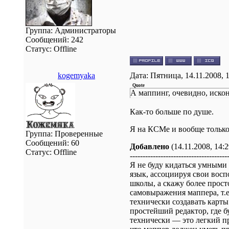
Группа: Администраторы
Сообщений:
242
Статус:
Offline
kogemyaka
Дата: Пятница, 14.11.2008, 
Quote
А маппинг, очевидно, искон
Как-то больше по душе.
Я на КСМе и вообще только с
Группа: Проверенные
Сообщений:
60
Добавлено
(14.11.2008, 14:2
Статус:
Offline
--------------------------------------
Я не буду кидаться умными
язык, ассоциируя свои вос
школы, а скажу более прос
самовыражения маппера, т.е
технически создавать карты 
простейший редактор, где 
технически — это легкий п