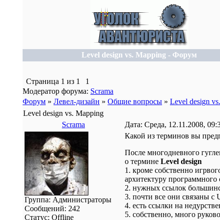
Level design vs. Mapping - Форум
Страница
1
из
1
1
Модератор форума:
Scrama
Форум
»
Левел-дизайн
»
Общие вопросы
»
Level design v
Level design vs. Mapping
Scrama
Дата: Среда, 12.11.2008, 09
Какой из терминов вы пред
После многодневного гугле
о термине
Level design
1. кроме собственно игрвог
архитектуру программного 
2. нужных ссылок большинст
3. почти все они связаны с 
Группа: Администраторы
4. есть ссылки на недурств
Сообщений:
242
5. собственно, много руков
Статус:
Offline