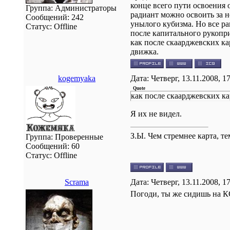
конце всего пути освоения 
Группа: Администраторы
радиант можно освоить за н
Сообщений:
242
унылого кубизма. Но все ра
Статус:
Offline
после капитального рукопри
как после скаарджевских к
движка.
kogemyaka
Дата: Четверг, 13.11.2008, 
Quote
как после скаарджевских ка
Я их не видел.
З.Ы. Чем стремнее карта, т
Группа: Проверенные
Сообщений:
60
Статус:
Offline
Scrama
Дата: Четверг, 13.11.2008, 
Погоди, ты же сидишь на К