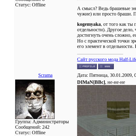
Статус:
Offline
А смысл? Ведь брашевые эн
чужие) или просто браши. 
kogemyaka
, от того как т
отдельности). Другое дело,
достигнуть очень сложно, е
Но с практической точки зр
его элемент в отдельности. 
Сайт русского мода Half-Life
Scrama
Дата: Пятница, 30.01.2009, 
DIMaN[BBc]
, не-не-не
Группа: Администраторы
Сообщений:
242
Статус:
Offline