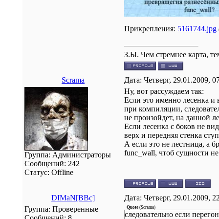
Прикрепления:
5161744.jpg
З.Ы. Чем стремнее карта, т
Scrama
Дата: Четверг, 29.01.2009, 
Ну, вот рассуждаем так:
Если это именно лесенка и 
при компиляции, следователь
не произойдет, на данной л
Если лесенка с боков не в
верх и передняя стенка ступ
А если это не лестница, а 
func_wall, чтоб сущности н
Группа: Администраторы
Сообщений:
242
Статус:
Offline
DIMaN[BBc]
Дата: Четверг, 29.01.2009, 
Группа: Проверенные
Quote
(
Scrama
)
следовательно если перегоня
Сообщений:
8