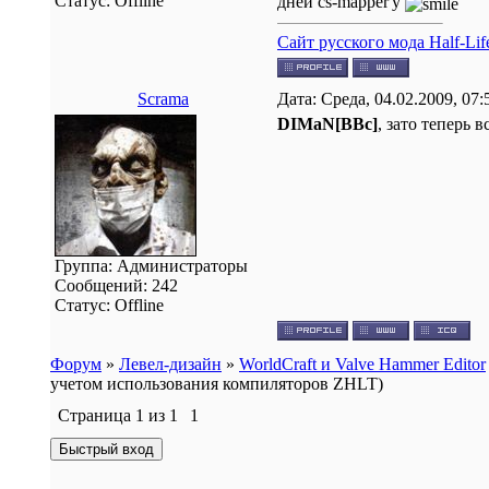
Статус:
Offline
дней cs-mapper'у
Сайт русского мода Half-Life
Scrama
Дата: Среда, 04.02.2009, 07
DIMaN[BBc]
, зато теперь 
Группа: Администраторы
Сообщений:
242
Статус:
Offline
Форум
»
Левел-дизайн
»
WorldCraft и Valve Hammer Editor
учетом использования компиляторов ZHLT)
Страница
1
из
1
1