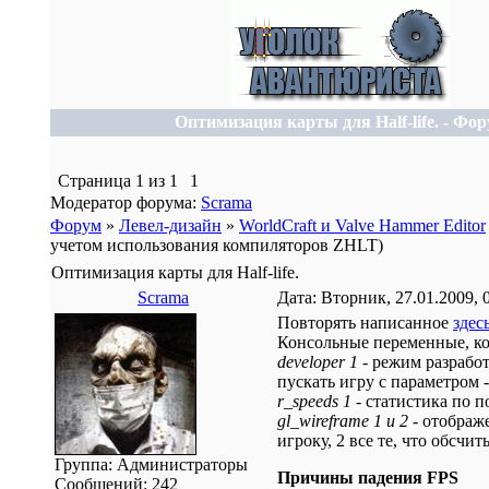
Оптимизация карты для Half-life. - Фо
Страница
1
из
1
1
Модератор форума:
Scrama
Форум
»
Левел-дизайн
»
WorldCraft и Valve Hammer Editor
учетом использования компиляторов ZHLT)
Оптимизация карты для Half-life.
Scrama
Дата: Вторник, 27.01.2009, 
Повторять написанное
здес
Консольные переменные, ко
developer 1
- режим разрабо
пускать игру с параметром
r_speeds 1
- статистика по 
gl_wireframe 1 и 2
- отображе
игроку, 2 все те, что обсчи
Группа: Администраторы
Причины падения FPS
Сообщений:
242