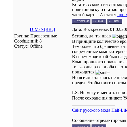
Кстати, ссылки на статью п
полигоновскую статью про
частей карты. А статья
про 
DIMaN[BBc]
Дата: Воскресенье, 01.02.20
Группа: Проверенные
Scrama
, да, ты прав
Сообщений:
8
В принципе количество epol
Статус:
Offline
Тем более что брашевые энт
современные компьютеры с 
В своем моде край был след
Комп прошлого поколения: 
только два раза, и оба на 
приходится
Но все же стараюсь не превы
предел. Чтобы никто потом
P.S. Не могу изменить свои
После сохранения пишет: You a
Сайт русского мода Half-Life
Сообщение отредактирова