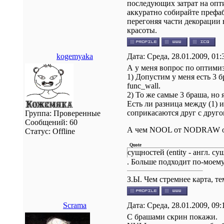
последующих затрат на опт
аккуратно собирайте преф
перегоняя части декорации 
красоты.
kogemyaka
Дата: Среда, 28.01.2009, 01
А у меня вопрос по оптими
1) Допустим у меня есть 3 
func_wall.
2) То же самые 3 браша, но 
Есть ли разница между (1) и 
соприкасаются друг с друг
Группа: Проверенные
Сообщений:
60
А чем NOOL от NODRAW о
Статус:
Offline
Quote
сущностей (entity - англ. су
. Больше подходит по-моему
З.Ы. Чем стремнее карта, т
Scrama
Дата: Среда, 28.01.2009, 09
С брашами скрин покажи.