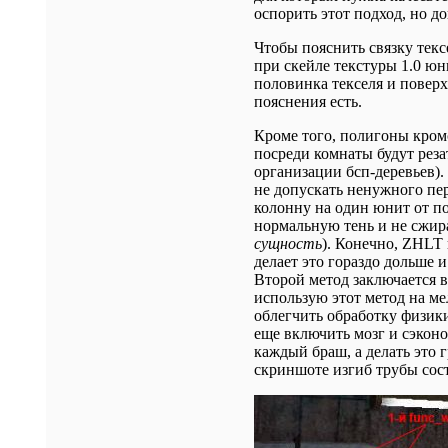
оспорить этот подход, но д
Чтобы пояснить связку текс
при скейле текстуры 1.0 юн
половинка текселя и поверх
пояснения есть.
Кроме того, полигоны кром
посреди комнаты будут рез
организации бсп-деревьев).
не допускать ненужного пер
колонну на один юнит от по
нормальную тень и не сжира
сущность
). Конечно, ZHLT 
делает это гораздо дольше и
Второй метод заключается 
использую этот метод на ме
облегчить обработку физики
еще включить мозг и сэконо
каждый браш, а делать это
скриншоте изгиб трубы сос