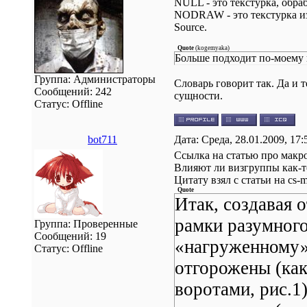
NULL - это текстурка, обр
NODRAW - это текстурка из 
Source.
Quote
(
kogemyaka
)
Больше подходит по-моему 
Группа: Администраторы
Словарь говорит так. Да и
Сообщений:
242
сущности.
Статус:
Offline
bot711
Дата: Среда, 28.01.2009, 17
Ссылка на статью про макр
Влияют ли визгруппы как-т
Цитату взял с статьи на сs-m
Quote
Итак, создавая 
рамки разумного
Группа: Проверенные
Сообщений:
19
«нагруженному»
Статус:
Offline
отгорожены (ка
воротами, рис.1