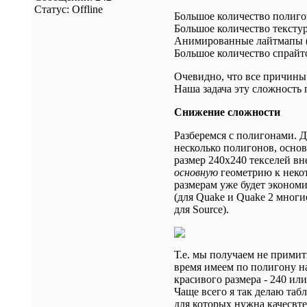
Статус:
Offline
Большое количество полиг
Большое количество тексту
Анимированные лайтмапы 
Большое количество спрайт
Очевидно, что все причины
Наша задача эту сложность 
Снижение сложности
Разберемся с полигонами. Д
несколько полигонов, осно
размер 240х240 текселей вн
основную
геометрию к неко
размерам уже будет экономи
(для Quake и Quake 2 многи
для Source).
Т.е. мы получаем не примит
время имеем по полигону на
красивого размера - 240 или
Чаще всего я так делаю таб
для которых нужна качесвте