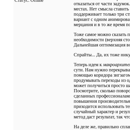
Статус:
Offline
отказаться от части задумо
местах. Нет смысла ставить
поддерживает только три ст
вариант с одним анимирова
мерцания и в то же время п
Тоже самое можно сказать п
необходимости (верхняя ст
Дальнейшая оптимизация воз
Спрайты... Да, их тоже нику
Теперь идем к
макроархите
сути. Нам нужно перекрыва
помощью коридора зигзагом
продумывать переходы из од
может получиться просто ш
Посмотрите, сколько поворо
сделанных профессионалами
повышения производительно
приходится использовать т
случайный характер и резул
метод даст результат, так чт
На деле же, правильно спл