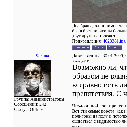
Два браша, один помельче п
браш бьет полигоны большег
друг друга не трогают.
Прикрепления:
4023381.jpg
Scrama
Дата: Пятница, 30.01.2009, 
Quote
(
bot711
)
Возможно ли, чт
образом не влия
всеравно есть л
препятствия. С 
Группа: Администраторы
Сообщений:
242
Что-то я твой пост пропусти
Статус:
Offline
Вот эти самые ворота, как н
полигоны на полу и потолк
ошибаться с видимостью лис
ворот.