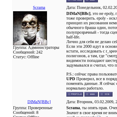
Scrama
Дата: Понедельник, 02.02.2
DIMaN[BBc]
, это не epoly
тоже проверить. epoly - ис
принцип их рисования немн
обычного браша один, потом
полупрозрачный - тогда сце
half-life.
Лично для себя не делаю се
Если эти 2000 идут в основ
Группа: Администраторы
кстати, исследовать с r_spe
Сообщений:
242
полигонов, а там, где "смот
Статус:
Offline
видимости попадают шестер
задумывался и считал, что 
P.S.: сейчас права пользова
UPD
Проверил, все в поряд
поменять данные. Я сейчас 
нормально работало.
DIMaN[BBc]
Дата: Вторник, 03.02.2009, 
Группа: Проверенные
Scrama
, ты опять прав. Оче
Сообщений:
8
Значит в свое время не вни